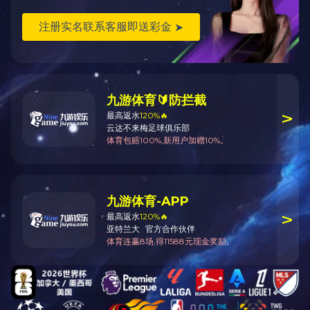
础；务求工作实效，构建合理递队等方面就各单位建强“
90
后”管
理技术人员队伍提出了具体要求。
下一步，集团公司党建人资部将紧盯
“
237
”两年青年骨干人
才选用目标任务，落实具体举措，加大优秀年轻人员培养选用
力度，为集团高质发展、新质转型提供坚实的人才支撑。（工
宣）
返回列表
上一篇：
台北公司“四点”发力抓实党建工作
下一篇：
集团公司组织开展党政办副主任 （团委副书记）岗位竞聘