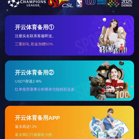
集团订阅号
公司地址：
江苏省连云港市花果山大道109号
热线电话：
0518-85411116
Copyright ©2023 安博体育 All Rights Reserved. 苏ICP备09022936号
苏公网安备32070502010069号
星空在线注册
|
安博在线_安博在线(中国)
|
华体会官方网页版_华体会