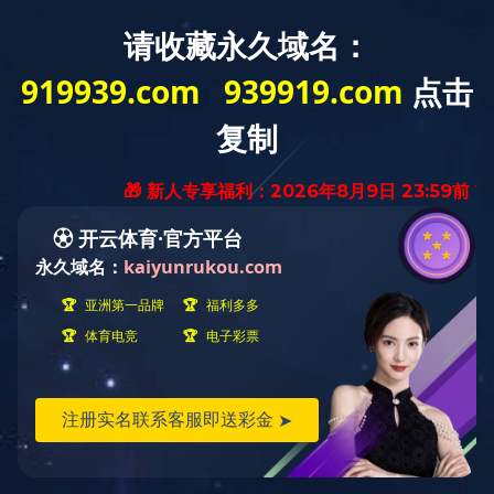
人才招聘
工投招采
纪检监察举报
集团网站群
您当前的位置：
安博体育官方网站
党群纵横
党群
纵横
集团公司举办第四期“组工干部交流会”
发布时间：
2025-09-24
阅读量：
为深入贯彻落实中央及省、市关于大力发现培养选拔优秀