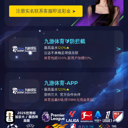
返回列表
上一篇：
灌西公司“三联三创”赋能高质前行“红色动能”
下一篇：
台北公司“三聚焦”构建党建业务融合新模式
集团订阅号
公司地址：
江苏省连云港市花果山大道109号
热线电话：
0518-85411116