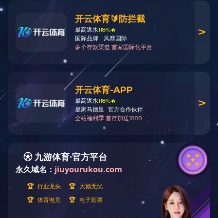
团
工会组织
48名一线职工赴无锡拈花湾疗养基地
开展疗休养活
动。
疗休养
期间，
来自于生产一线的技术骨干、先进代表们
先
后
游览
鼋头渚、南长街古运河文化区、
三国水浒城、拈花湾小
镇等地，领略秀美景色和传统文化
；
漫步山水之间，
身心得到
了放松和陶冶
。
通过
参观荣毅仁纪念馆、无锡市
革命博物馆
等
场所，
在
接受爱国主义教育的同时
，感受到
革命先辈
们
艰苦奋
斗、
无私奉献
的家国情怀和高贵品质。
活动结束后，职工们纷纷表示，此次疗休养活动让他们倍
感温暖、备受鼓舞
，
将把这份关怀转化为工作的动力，回到岗