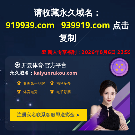
人才招聘
工投招采
纪检监察举报
集团网站群
您当前的位置：
安博体育官方网站
党群纵横
职工
之家
集团工会组织开展一线职工疗休养活动
发布时间：
2025-11-26
阅读量：
为切实关爱职工身心健康
,激发职工干事创业热情,近
期
，
集