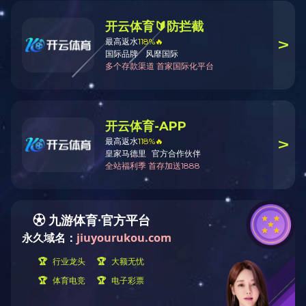
氨纶公司纪委“嵌入式”监督筑牢安环“堤坝”
2024-12-04
台北公司纪委“四聚焦”深化党风廉政建设
2024-12-04
神特公司“三廉”进“三组”筑牢廉洁防线
2024-11-21
台北公司纪委举办廉洁故事分享会
2024-11-12
集团纪委派驻市能源集团纪检组正式启动运行
2024-08-30
集团纪委召开纪检监察工作推进会
2024-08-05
青口公司纪委开展“清风伴端午 廉花润初心”主题活动
2024-06-05
集团纪委召开纪检工作推进会
2024-05-17
台北公司纪委：强化制度执行保障 赋能企业高质发展
2024-04-16
灌西公司纪委做好“家”文章 深化清廉家风建设
2024-03-12
集团纪委召开权属单位纪检机构2023年度述职会
2024-02-20
青口公司举办 “瑞龙呈祥，廉洁过年”新年游园会
2024-02-02
安博体育官方网站
<上一页
1
2
3
4
下一页>
跳转到
页