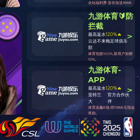
体育官方网站
党群纵横
纪检园地
线
日下午，金桥国际供
风建设座谈会。公
典型案例警示与情
家力量”。