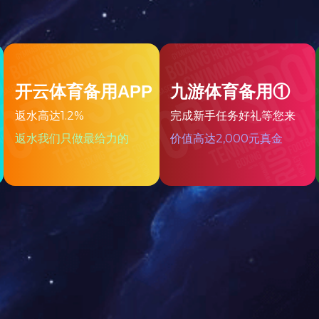
“带”。
座谈会创新打造“廉心共话、廉
心共话环节通过“引廉、观廉、诺廉”
》深度解读开篇，结合国际供应链业务
淳则链网稳”的廉洁理念，强调家庭作
看《家风失守警示录》纪实片，真实
引发在场家庭深刻共鸣。通过签署《
的践行者、守护者。
“音”。
活动现场发放了“清风家立方”
书签、定制的廉洁笔记本及《家风廉
庭场景。“时光邮局”环节通过“写一封