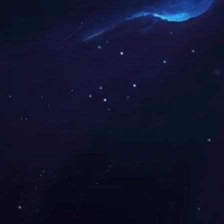
对话，让员工与家
件，永远记录今日
清风护航促廉
书》明确准则，一
封《未来信》寄托
“家庭防腐—企业
造阳光供应链注入
上一篇：
金融板块开展“纪法与青春同行