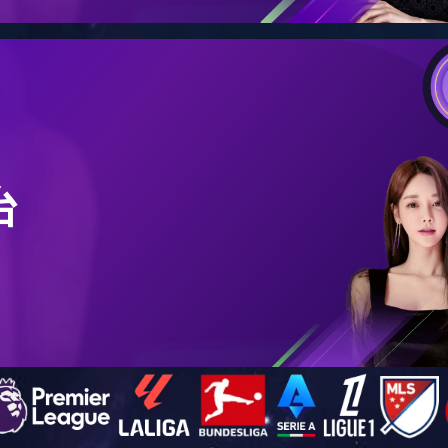
您当前的位置：
安博
金桥供应链公司以“家力量”筑牢廉洁防
发布时间：
2025-04-29
阅读量：
化建设，筑牢家庭防腐堤坝，4月28
桥家灯照廉路·国际链网织清风”廉洁家
及其家属等20余人通过沉浸式互动、
家庭助廉新模式，为高质量发展注入“