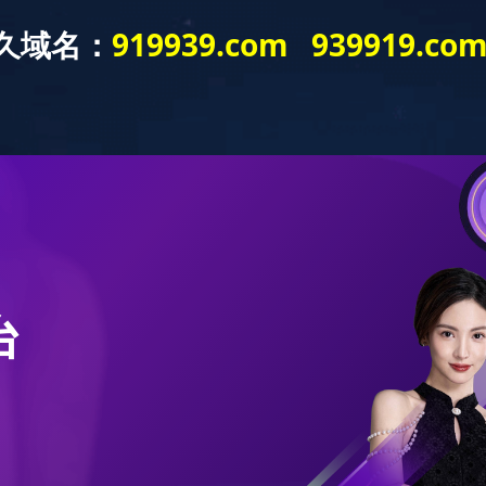
安博体育官方网站
ANBO SPORTS
安博体育