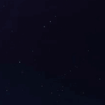
党组织的战斗堡垒
郑州多地洽谈粮
扩布局”全面发
围。
公司
成立能
职责，层层落实责
确保各项决策部署落