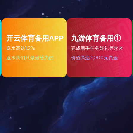
核心业务领域。
陆续与多家产业链重
覆盖从上游资源供应到下游市场应用
与价值整合，为能源化工主业稳健发
约总量高达
340万吨，以开局即争先的
”的昂扬序曲！
营效能实现“新提升”‌
。
公司以客户为
一体化保障体系，大幅提升资源保障
动筑牢
“压舱石”
。
深化产业链战略协
势互补、价值共创，让产业链上下游
发展生态根基，为企业创造更可预期