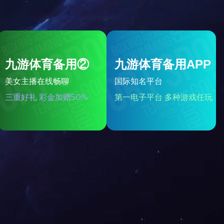
点企业签订年度煤
的全链条，实现了
展筑牢了
“资源+市
奋进姿态，奏响了
中心，持续优化服
韧性与市场协同效
同，推动资源端与客
联系更紧密、合作
、更趋稳健的经营