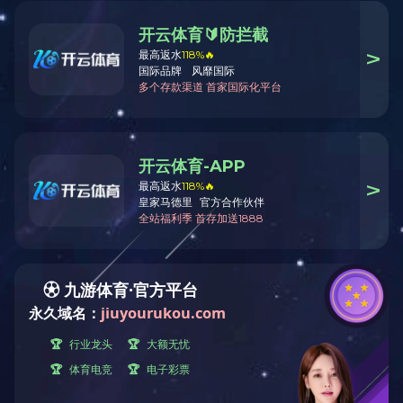
3月7日，市能源集团与中石化销售连云港石油分公司签订
战略合作协议。市政府副秘书长马东，集团公司党委书记、董
事长丁锐，副总经理陈如军，中石化连云港公司总经理纪彬，