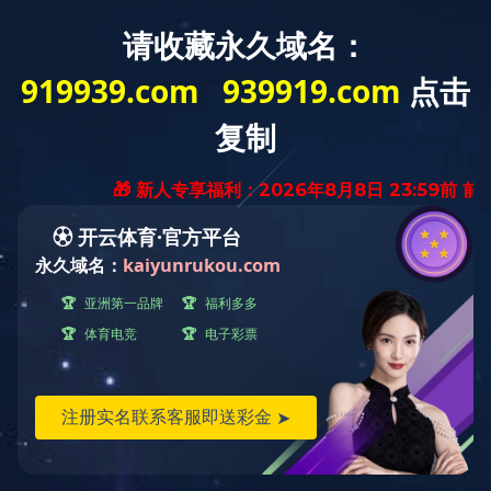
人才招聘
工投招采
纪检监察举报
集团网站群
您当前的位置：
安博体育官方网站
安博体育
集团
要闻
市能源集团与中石化连云港公司签订战略合作框
架协议
发布时间：
2024-03-08
阅读量：