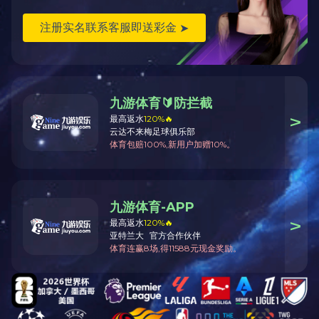
副总经理王洪亮出席签约仪式。市能源集团相关人员参加活
动。
中石化连云港公司在能源业务上具有品牌优势、资源优
势、网络优势和管理优势，市能源集团已在能源领域加快推进
多元化布局，合作基础良好。双方表示，下一步将以此次签约
为契机，加强沟通、密切协作，持续推进在能源业务、服务及
管理等方面合作走深走实，促进更多能源项目落地，实现优势
互补、合作共赢，为全市能源产业发展贡献力量。
（工宣 能源集团）