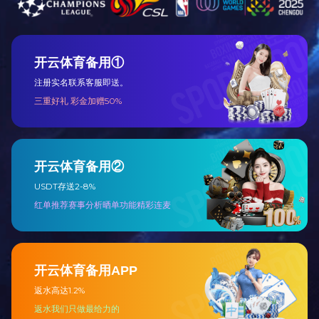
识、会干事的担当能力、干成事的担当实绩，以作风之变保障
发展之变。
张六林在《工作报告》中
总结了
“十四五”和2025年奋斗成
果，系统谋划“十五五”总体战略安排，部署2026年重点任务。
报告指出，新的一年，全公司要紧紧围绕市委、市政府工
作部署，按照市国资委
“基础管理规范年”活动要求，坚持“聚焦
解放思想、聚力提质增效、聚势强链扩规”工作主题，强主业、
扩规模，强动力、重激励，强管理、防风险，加快培育发展新
质生产力，全力做好“工业投资、生产性服务业、资源资产开发