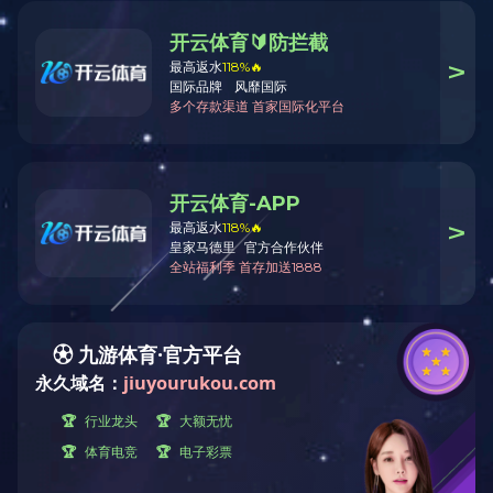
委副书记、副董事长、总经理张六林主持会议并讲话，副总经
理
陈如军
部署
安排
下阶段工作。集团安委会成员，各单位负责
人、安全部门负责人，集团安全管理部相关人员参会。
会议通报了
四
季度安全生产
整体
情况，传达了市安委办
《
关于深化安全生产
“六化”建设的重点任务
》等文件精神，对
冬
季安全防范、岁末年初
重点领域风险防控
和元旦
期间
安全生产
作出部署。
会议
强调
，岁末年初是安全风险叠加、事故易发多发的关
键时期
，
要时刻紧绷安全之弦，确保广大干部职工思想认识上
不出现
“温差”，管控好人的不安全行为、物的不安全状态、环境