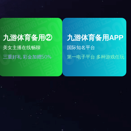
业协同、投资路径
定，并就突出战略
性
，
提出
了指导
意
共识，为
“十五五”规
宣
投资发展部
）
返回列表