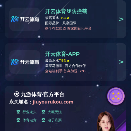
加力、十年再出发”学习实践月
工作动态
思想破冰聚合力 转型突围开新局
2025-04-03
集团公司召开“思想再解放、转型再加力、十年再出发”学习实践月总结会议
2025-04-03
聚焦职工所盼 增进民生福祉
2025-03-21
强基铸魂筑堡垒 领航发展启新程
2025-03-21
实施创新驱动战略 助力转型升级发展
2025-03-21
深化改革 激发活力 赋能发展
2025-03-18
乘风破浪十载路
2025-03-18
跳转到
页
安博体育官方网站
<上一页
1
下一页>
尾页