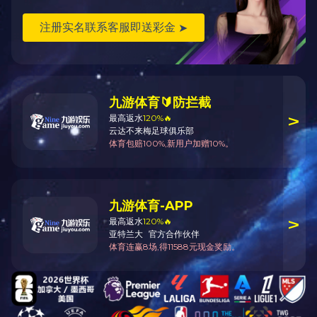
纤维新材料研究院党支部开展宪法宣传周暨主题党日活动
2023-12-05
纤维新材料研究院党支部开展党员进社区“双报到、双服务”志愿服务活动
2023-11-30
跳转到
安博体育官方网站
<上一页
1
2
下一页>
页
尾页
集团订阅号
研究院
检测中心
连云港纤维新材料研究院有限公司
公司地址：
中国连云港经济技术开发区大浦工业园大浦路20#