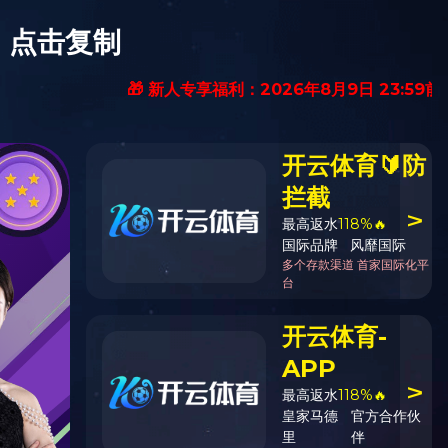
企业邮箱
集团网站群
党群纵横
预约服务
联系我们