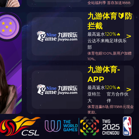
您当前的位置：
安博体育官方网站
联系我们
联系我们