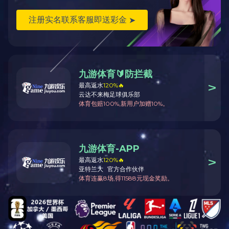
例》，进一步强化勤俭节约、反对浪费的意识。同时，会议
还通报了近期发生的违反中央八项规定精神的典型案例，通
过真实案例剖析，以案为鉴、以案明纪，警醒全体干部职工
深刻认识
“四风”问题的顽固性、反复性，时刻保持清醒头
脑，严守纪律底线。