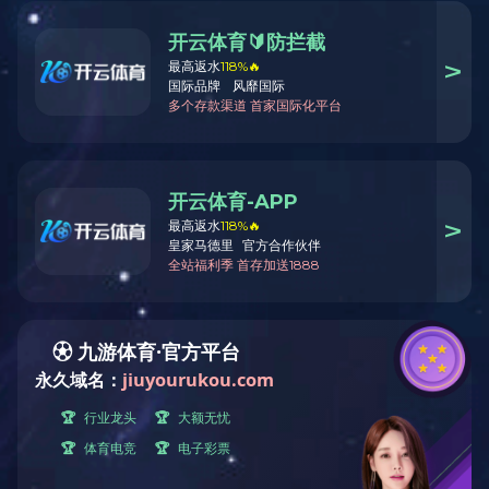
节前敲响廉洁钟 端午守好纪律关-
纤维新材料研究院召开节前警示教
育会
发布时间：
2025-05-30
阅读量：
端午佳节临近，为深入贯彻落实中央八项规定精
神，持续强化作风建设，
5月30日上午，公司
召开端午节前警
示教育会。
会议伊始，全体参会人员
集中学习习近平总书记在
河南考察时的重要讲话精神
，深入领会其中的核心要义与深
刻内涵。随后，共同研读《党政机关厉行节约反对浪费条