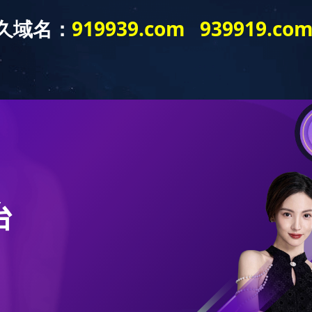
设备与应用
工艺与试制
检测与测试