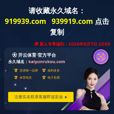
集团网站群
企业邮箱
企业文化
企业文化