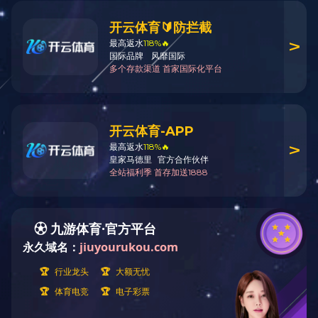
企业文化
您当前的位置：
安博体育官方网站
企业文化
企
业文化
岁末年味浓
2026-02-09
过年的记忆
2026-02-09
二月，春信渡寒来
2026-02-05
旧日盐滩爬春痕
2026-02-05
马年说马
2026-02-04
猪油伴过的好日子
2026-02-03
走进二月
2026-02-03
马年驫驫 踏破春尘向远途
2026-02-03
腊八节
2026-01-26
腊八暖粥
2026-01-26