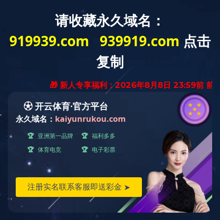
集团网站群
CN
当前位置：
安博体育官方网站
资讯中心
环保信息