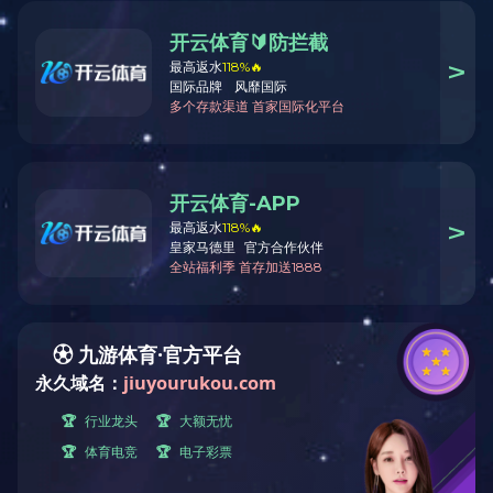
集团订阅号
电话：
0518-080198659
邮箱：120193591@qq.com
地址：江苏省连云港市连云区板桥街道祥和路22号
邮编：
222069
Copyright © 2025 连云港江山神丝新材料有限公司 版权所有
苏
ICP备09022936号