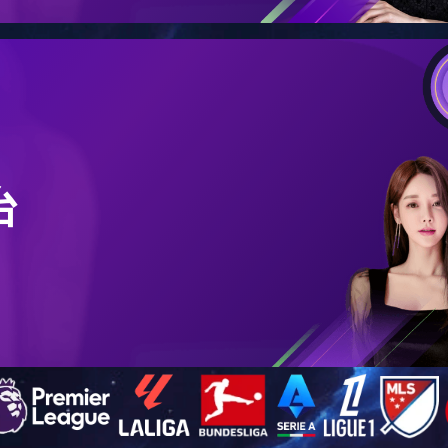
苏省连云港市连云区板桥街道祥和路22号
线电话： 0518-080198659