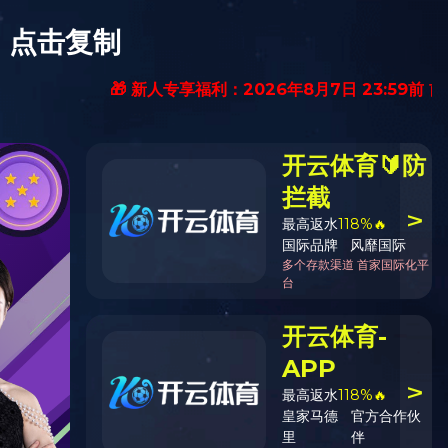
企业文
联系我
集团网站群
CN
化
们