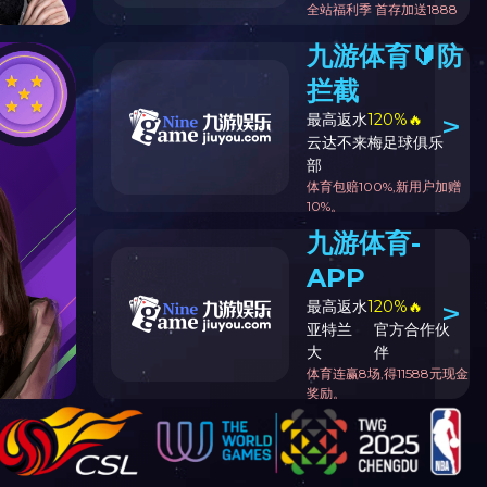
位置：
安博体育官方网站
产品与服务
超分子聚氨酯脲弹性