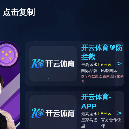
企业文
联系我
集团网站群
CN
化
们