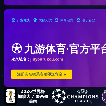
产品与服务
超
超分子聚氨酯脲弹性