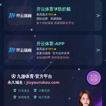
有限公司在江苏连云经济开发区正式成立。
该公司由连云港杜钟新奥神氨纶有限公司与
山东圳谷新材料科技有限公司共同出资组
建，注册资本
1765万元，标志着双方在高端
新材料领域的战略合作迈入全新阶段。  
公司核心业务为高性能聚氨酯脲
（
SPU）材料的研发与生产。SPU作为一种
创新型聚合物材料，集高强度、高韧性、耐
磨性、耐腐蚀性及自修复功能于一身，兼具
塑料的刚性与橡胶的弹性
，
其应用场景覆盖
医疗设备、运动器械、汽车
零
部件、电池隔
膜等多个高增长领域
，
在运动鞋中底、人工
肌腱、高端防护涂层等领域，展现出卓越的