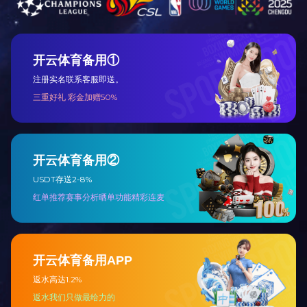
2025年4月11日
上一篇：
日本江苏经济贸易促进会会长来我公司深入推进
SPU项目进展
下一篇：
连云港江山神丝新材料有限公司成功召开一届一次
董事会
返回列表
集团订阅号