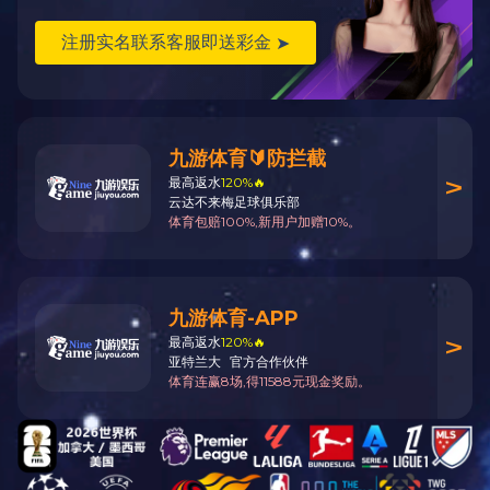
喊声交织在一起，构成了一曲激昂的劳动乐章。经过近
一
个
小时的奋战，院内主干道、办公楼前坪及主要出入口的积雪
冰层被彻底清除，一条条干净、畅通的道路显现出来，为
研
究院
职工和来访人员的出行安全提供了有力保障。