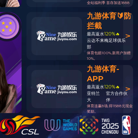
的位置：
安博体育官方网站
公司新闻
公司新闻
理工作
、刘承志一行来纤维研究
议围绕研究院生产经营状
讨，为加快推进研究院高