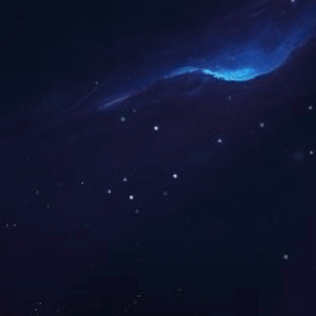
在听取了研究院关
调，要聚焦业务布局、
营目标和工作措施转化
的合作契机，加大储备