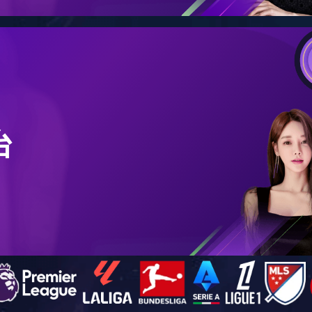
您当前
总经理张六林一行来研究院调研经营管
发布时间：
2025-09-24
阅读量：
团公司总
经理张六林、副总经理李海英
研究院董事长韩立新等出席了会议。会
场推广、发展举措等议题进行了深入研
确方向。