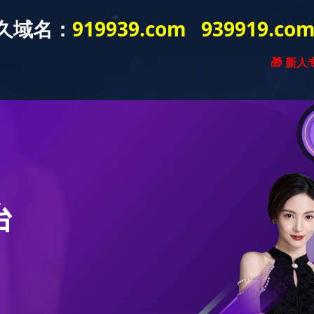
设备与应用
工艺与试制
检测与测试