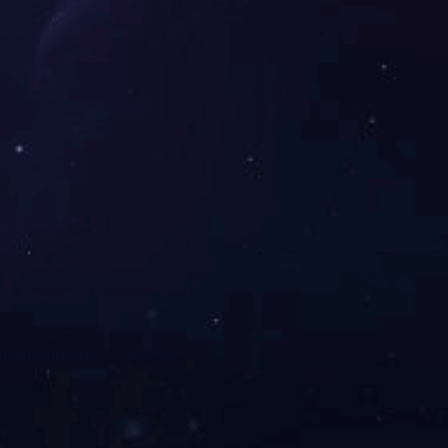
院拓展国际合作渠道搭建了重要桥梁，
展，更为公司提升竞争力奠定了坚实基
合材料 层合板平面双轴拉伸试验方法》获批准发布