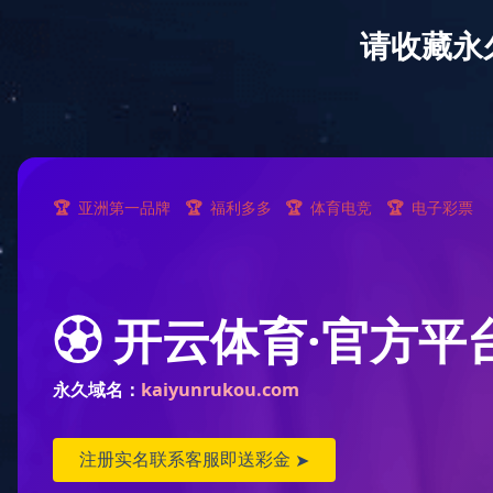
安博体育官方网
公司概况
公司新闻
站