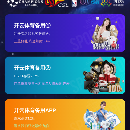
是做到心中有
“
职
”
，不辱使命履新工作
；
二是做到心中有
“
责
”
，身先士卒干事创业
；
三是做到心中有
“
廉
”
，严以自律
当好表率。
廉洁
小木鱼要常敲，
廉洁
枕边风要常吹，
廉洁
的
警钟要常鸣，确保能干事、会干事、干成事、不出事！以新
干劲、新作风，展现新作为，为推动企业高质量发展积极贡
献力量。
最后
，
对
新任职管理人员进行了
党章
党规党纪知识
测试。
（戴月婷）