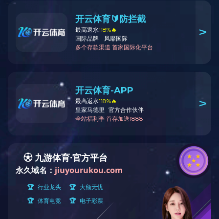
徐圩投资公司开展新任职人员任前
廉洁谈话
发布时间：
2026-01-29
阅读量：
1
月
28
日，徐圩投资公司在中型会议室召开新任职管
理人员任前廉洁谈话会。公司党委副书记、纪委书记、工会
主席袁忠出席会议并作廉洁讲话，纪委部门及全体新提拔管
理人员参加会议。