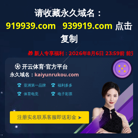
集团网站群
企业邮箱
您当前的位置：
安博体育官方网站
企业要闻
企
业要闻