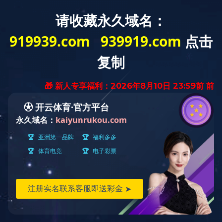
集团网站群
企业邮箱
您当前的位置：
安博体育官方网站
企业要闻
企
业要闻