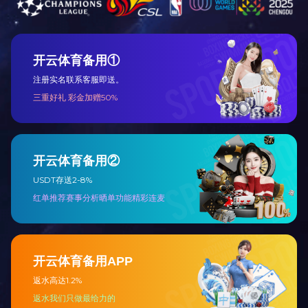
返回列表
上一篇：
已经是第一条
下一篇：
风雪中彰显责任担当 ——悦升公司扫雪除冰保畅通行动
集团订阅号