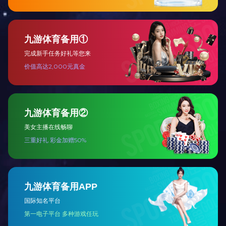
质，拓宽营收增长空间；深化转型攻坚，增强持续发展能
力；强化三精管理，提升运营管控效能；严守安全底线，筑
牢风险防控屏障；推进创新赋能，夯实企业发展根基；聚焦
民生福祉，建设和谐幸福徐圩；全力推动公司向现代园区环
境综合服务商转型。
审议通过了有关方案，签订了《
2026
年度集体合
同》，各单位签订了《
2026
年度经营责任任标书》；悦升公
司、资产管理中心两家单位，综合管理
部
，
许传祚等两名先
进个人
作了表态发言。
（
徐宣
）