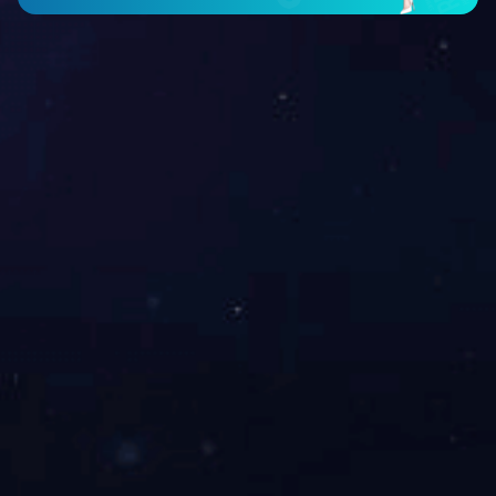
返回列表
上一篇：
已经是第一条
下一篇：
徐圩投资有限公司召开十四届四次职代会
集团订阅号
连云港市工投集团徐圩投资有限公司