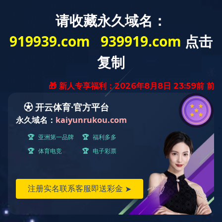
集团网站群
企业邮箱
您当前的位置：
安博体育官方网站
头条新闻