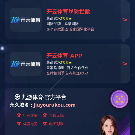
徐圩投资公司隆重召开十四届三次
职代会
发布时间：
2025-01-16
阅读量：
1
月
15
日上午，徐圩投资公司十四届三次职代会在机
关大会议室
隆重召开
。
来自
公司
各条战线的职工代表们
认真
履职尽责
，共商
徐圩
发展大计。
徐圩
投资
公司党委书记、董
事长
、
总经理马德志
作
讲话，强调全公司上下要团结和带领
广大职工提质增效强动能、强链扩规添活力
，用实干实效聚
力打赢
“十四五”目标收官战。副
总经理
季东生
作《
经济运行
分析报告
》
。
党委副书记、
纪委书记、
工会主席
刘刚
主持大