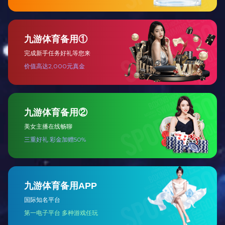
公司党委书记、董事长、总经理马德志围绕产业发
展新形势、重点项目谋划、
“三精管理”、作风建设方面指
出：要进一步解放思想、更新观念，增强改革发展紧迫感，
聚焦“招商引资、园区服务、资产经营、规范管理”四项目
标，以超长思维、超长举措、超长力度打赢“十四五”收官之
战，奋力谱写企业高质量发展新篇章。要突出产业发展“精益
求精”、突出经营管理“精细求质”、突出改革创新“精健求
准”，以“提质增效、强链扩规”的果敢担当，切实扛起引领
“战略转型、产业升级”发展的新使命。并强调，各单位、各