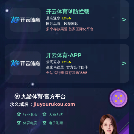
聚焦年度任务 冲刺全年指标 房地
产公司以实干笃行全面落实集团调
度会议精神
发布时间：
2025-10-22
阅读量：
三季度以来，房地产公司锚定
“
三聚
”
工作主题，将
冲刺年度目标作为核心任务，以实干笃行
全面落实集团调度
会议精神，
在全力配合上级巡察与审计工作的同时，统筹推
进招商引资、园区服务、
三精管理
、安全环保等重点工作。
通过多元举措破解发展难题，用实干为全年任务收官筑牢根
基，如今已进入四季度攻坚阶段，全体干部职工正以饱满热