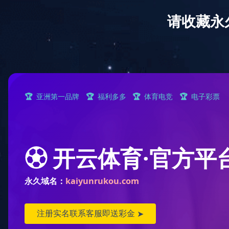
安博体育官方网站
公司概况