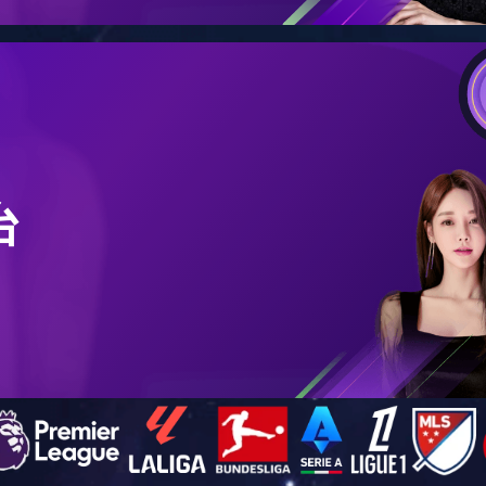
【扫雪除冰】 风雪中的坚守者
发布时间：
2026-01-21
阅读量：
除冰攻坚战中，翔立分公司涌现出一批
勇和李迪迪更是以实际行动诠释了新时
的身影。
气温骤降，道路结冰风险加剧。接到应
请缨加入突击队，从深夜一直奋战至次
毫退缩，扛起铁锹、
跟
着融雪剂撒布车