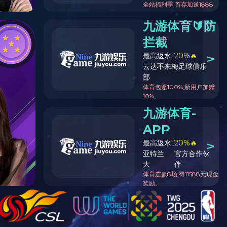
不畏严寒、冲锋在前的先
代青年职工的责任与担
急指令后，伏胜勇和李迪
日清晨。寒风刺骨，积雪
，在大浦路等重点路段来