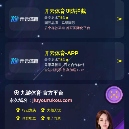
企业简介
您当前的位置：
安博体育官方网站
台北概况
企
业简介
连云港市工投集团台北投资有限公司成立于2010年，是
原江苏金桥盐化集团台北盐场，按照公司制模式组建的独立
法人企业，具有悠久的淮盐文化历史，是连云港市工投集团
转型发展“排头兵”的市属国有企业。公司地处国家级连云港
经济技术开发区中心位置，居于
连云港市城市几何中心核心
区
。现企业注册资金25000万元，总资产80852万元。
公司辖区管养面积380万平方米，年产原盐1万吨，钙液
续产复晒钙液6万方，年承接市政工程200余项；辖有海州
湾、美多利、上元、环卫、绿化、裕达、翔立、益丰、资
源、养殖、大浦十一个分公司，八个职能部门；经营范围涉
及原盐生产、钙液续产、建筑工程、市政工程、绿化工程、
环卫保洁、绿化养护、园林园艺、委托加工、科技企业孵