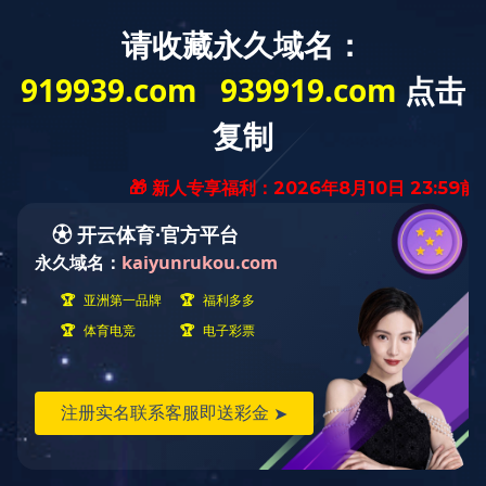
集团网站群
企业邮箱
台北概况
企业简介
组织架构