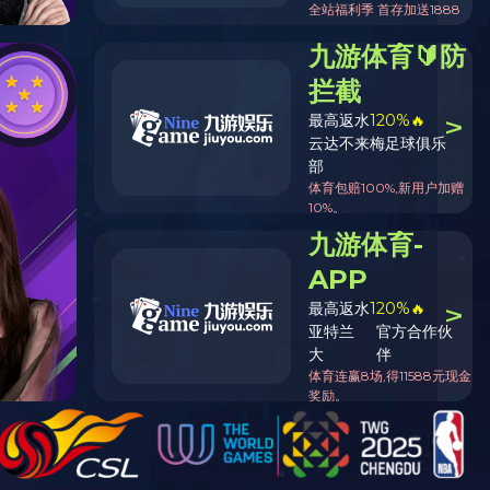
的灯光便成了这座海滨城
关于责任、坚守与温暖的
、撒布机，此刻正被赋予
在琴键上演奏，为这些设