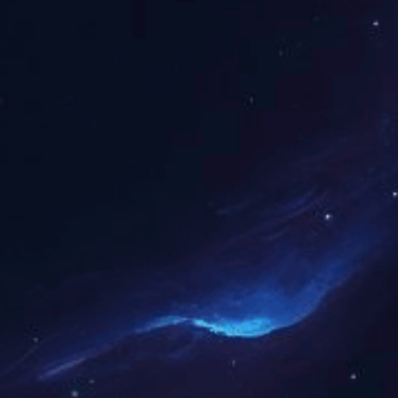
——这句标语背后，是
“
绿水青山
”
理念的一次
当雪花真正开始飘
员的调度和谐共鸣，编
先、主次干道贯通
”
的原
诗篇。
这不仅仅是一次除
都是这首抒情诗的作者
于风雪中那抹坚定的橙
当港城的晨光再次