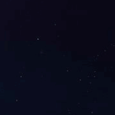
（大浦分公司）