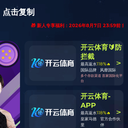
企业邮箱
集团网站群
企业文化
联系我们
的位置：
安博体育官方网站
公司新闻
基层动态