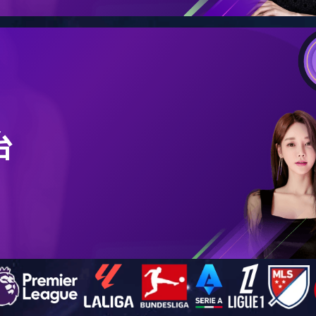
上元公司外拓市场项目部捷报频传迎新
发布时间：
2026-01-27
阅读量：
华章日新启新程。随着
2026年新春的
、奋勇争先，以一份份沉甸甸的业绩答
年高质量发展筑牢坚实根基。
敲定两项重要合作订单，市场拓展工作
，成功与江苏农垦建筑有限公司达成深
61.75万元。此次合作的达成，得益