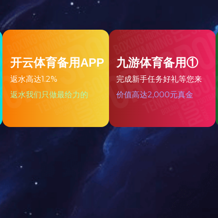
理念，凭借稳定可靠的产品质量、高效
信赖；另一方面，携手连云港泓起建筑
温挤塑板供应订单，订单总额高达98.
在区域建筑材料供应领域的市场口碑与
即冲刺。新的一年，新的征程，上元公
“四拼”作风，始终聚焦客户需求，持
户信赖，以专业能力破解市场难题，在
写公司高质量发展的崭新篇章，为公司