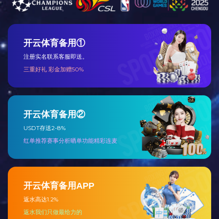
王德志每到一处，与大家亲切交谈，感谢大家为保
障节日期间园区卫生环境和公司正常运行秩序的辛勤付出。
他叮嘱，基层单位主要负责同志要把节日期间各项工作协调