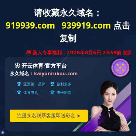
集团网站群
企业邮箱
您当前的位置：
安博体育官方网站
头条新闻